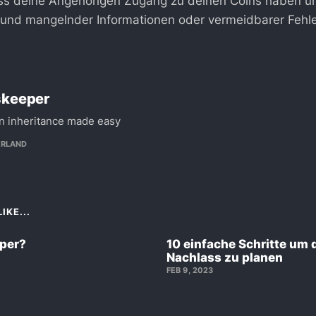
dass deine Angehörigen Zugang zu deinen Coins haben u
rund mangelnder Informationen oder vermeidbarer Fehle
skeeper
in inheritance made easy
ERLAND
IKE...
eper?
10 einfache Schritte um 
Nachlass zu planen
FEB 9, 2023