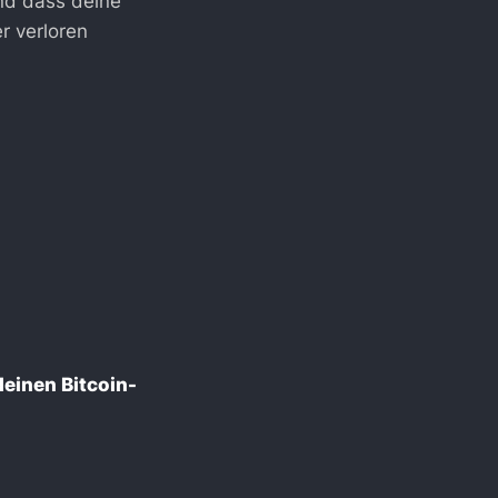
nd dass deine
r verloren
deinen Bitcoin-