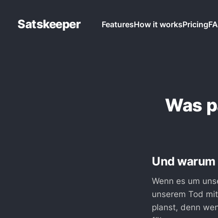
Satskeeper
Features
How it works
Pricing
F
Was p
Und warum b
Wenn es um unse
unserem Tod mit 
planst, denn wen